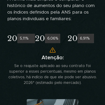
histórico de aumentos do seu plano com
os índices definidos pela ANS para os
planos individuais e familiares:
2026*
2025
2024
5,11%
6,06%
6,91%
Atenção:
Se o reajuste aplicado ao seu contrato foi
superior a esses percentuais, mesmo em planos
coletivos, há indício de que ele pode ser abusivo.
2026* (estimado pelo mercado).