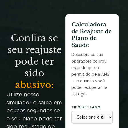
Calculadora
de Reajuste de
Confira se
Plano de
Saúde
seu reajuste
Descubra se sua
pode ter
operadora cobrou
mais do que o
sido
permitido pela ANS
— e quanto você
abusivo:
pode recuperar na
Justiça.
Utilize nosso
simulador e saiba em
TIPO DE PLANO
poucos segundos se
o seu plano pode ter
sido reajustado de