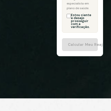
especialista em
plano de saúde.
Estou ciente
e desejo
prosseguir
com a
verificação.
Calcular Meu Reajust