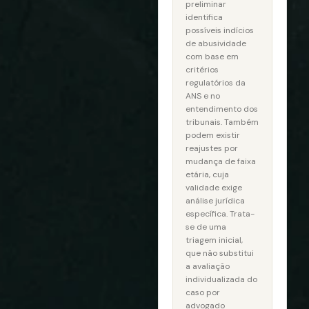
preliminar
identifica
possíveis indícios
de abusividade
com base em
critérios
regulatórios da
ANS e no
entendimento dos
tribunais. Também
podem existir
reajustes por
mudança de faixa
etária, cuja
validade exige
análise jurídica
específica. Trata-
se de uma
triagem inicial,
que não substitui
a avaliação
individualizada do
caso por
advogado